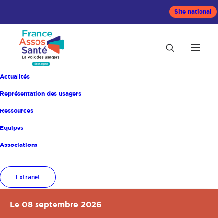
Site national
Septembre 2026
Actualités
Représentation des usagers
Le 08 septembre 2026
Ressources
Groupe d’échanges et
Equipes
d’analyse de pratiques
Associations
GROUPE D'ÉCHANGES ET DE PRATIQUES
Extranet
Le 08 septembre 2026