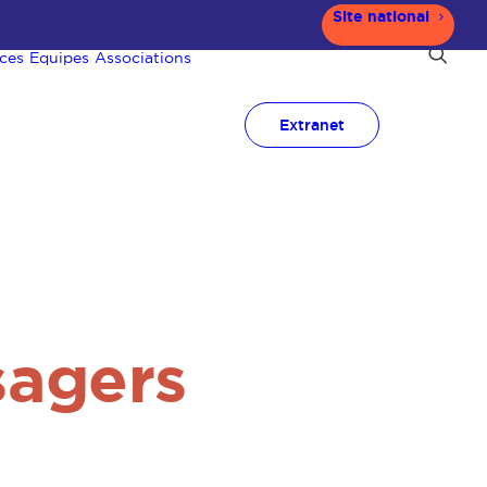
Site national
ces
Equipes
Associations
Extranet
sagers