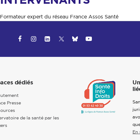
Formateur expert du réseau France Assos Santé
aces dédiés
Un
lié
rutement
San
ce Presse
jur
sources
avo
rvatoire de la santé par les
que
ers
En 