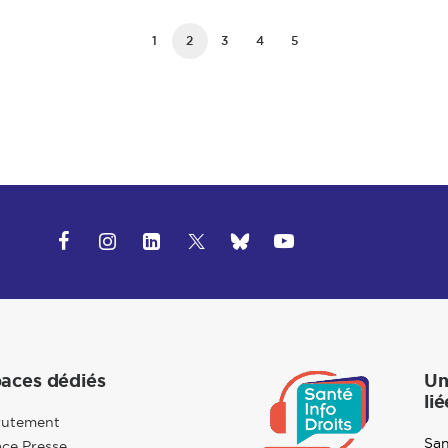
1
2
3
4
5
aces dédiés
Un
lié
rutement
San
ce Presse