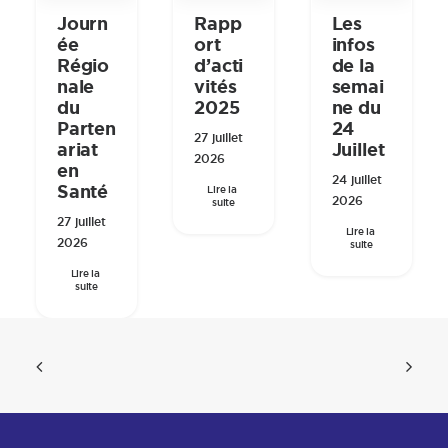
Journ
Rapp
Les
ée
ort
infos
Régio
d’acti
de la
nale
vités
semai
du
2025
ne du
Parten
24
27 juillet
ariat
Juillet
2026
en
24 juillet
Santé
Lire la 
2026
suite
27 juillet
Lire la 
2026
suite
Lire la 
suite