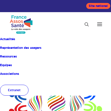
Site national
Actualités
Représentation des usagers
Ressources
Equipes
Accueil
Actualités
Associations
Extranet